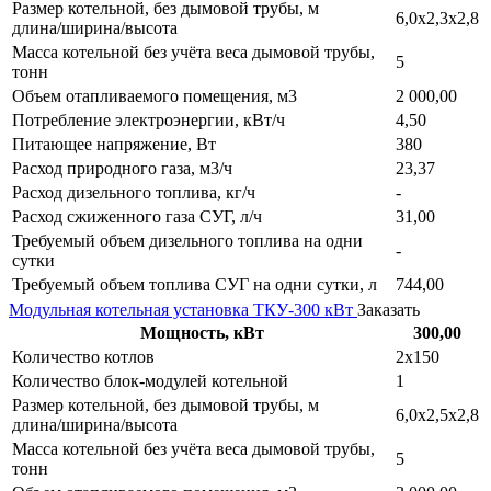
Размер котельной, без дымовой трубы, м
6,0х2,3х2,8
длина/ширина/высота
Масса котельной без учёта веса дымовой трубы,
5
тонн
Объем отапливаемого помещения, м3
2 000,00
Потребление электроэнергии, кВт/ч
4,50
Питающее напряжение, Вт
380
Расход природного газа, м3/ч
23,37
Расход дизельного топлива, кг/ч
-
Расход сжиженного газа СУГ, л/ч
31,00
Требуемый объем дизельного топлива на одни
-
сутки
Требуемый объем топлива СУГ на одни сутки, л
744,00
Модульная котельная установка ТКУ-300 кВт
Заказать
Мощность, кВт
300,00
Количество котлов
2х150
Количество блок-модулей котельной
1
Размер котельной, без дымовой трубы, м
6,0х2,5х2,8
длина/ширина/высота
Масса котельной без учёта веса дымовой трубы,
5
тонн