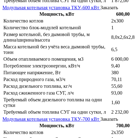
Требуемый объем топлива СУГ на одни сутки, л
1 872,00
Модульная котельная установка ТКУ-600 кВт
Заказать
Мощность, кВт
600,00
Количество котлов
2х300
Количество блок-модулей котельной
1
Размер котельной, без дымовой трубы, м
8,0х2,6х2,8
длина/ширина/высота
Масса котельной без учёта веса дымовой трубы,
6,5
тонн
Объем отапливаемого помещения, м3
6 000,00
Потребление электроэнергии, кВт/ч
9,40
Питающее напряжение, Вт
380
Расход природного газа, м3/ч
70,11
Расход дизельного топлива, кг/ч
55,60
Расход сжиженного газа СУГ, л/ч
93,00
Требуемый объем дизельного топлива на одни
1,60
сутки
Требуемый объем топлива СУГ на одни сутки, л
2 232,00
Модульная котельная установка ТКУ-700 кВт
Заказать
Мощность, кВт
700,00
Количество котлов
2х350