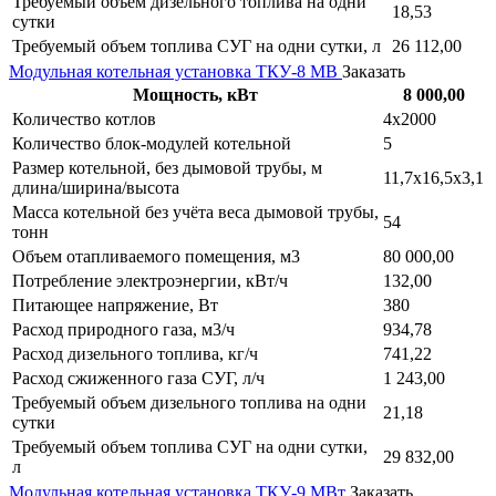
Требуемый объем дизельного топлива на одни
18,53
сутки
Требуемый объем топлива СУГ на одни сутки, л
26 112,00
Модульная котельная установка ТКУ-8 МВ
Заказать
Мощность, кВт
8 000,00
Количество котлов
4х2000
Количество блок-модулей котельной
5
Размер котельной, без дымовой трубы, м
11,7х16,5х3,1
длина/ширина/высота
Масса котельной без учёта веса дымовой трубы,
54
тонн
Объем отапливаемого помещения, м3
80 000,00
Потребление электроэнергии, кВт/ч
132,00
Питающее напряжение, Вт
380
Расход природного газа, м3/ч
934,78
Расход дизельного топлива, кг/ч
741,22
Расход сжиженного газа СУГ, л/ч
1 243,00
Требуемый объем дизельного топлива на одни
21,18
сутки
Требуемый объем топлива СУГ на одни сутки,
29 832,00
л
Модульная котельная установка ТКУ-9 МВт
Заказать