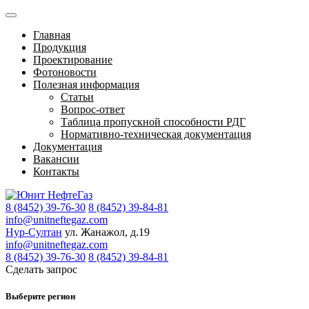
Главная
Продукция
Проектирование
Фотоновости
Полезная информация
Статьи
Вопрос-ответ
Таблица пропускной способности РДГ
Нормативно-техническая документация
Документация
Вакансии
Контакты
8 (8452) 39-76-30
8 (8452) 39-84-81
info@unitneftegaz.com
Нур-Султан
ул. Жанажол, д.19
info@unitneftegaz.com
8 (8452) 39-76-30
8 (8452) 39-84-81
Сделать запрос
Выберите регион