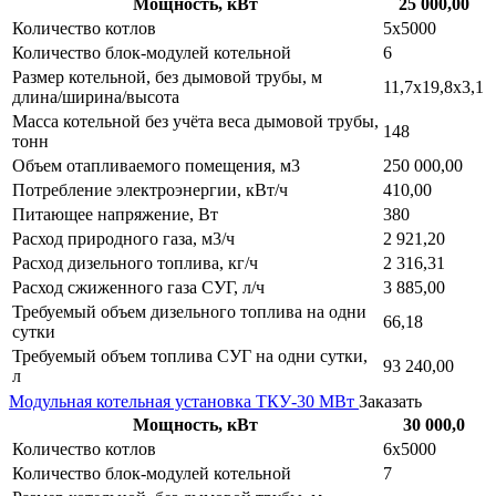
Мощность, кВт
25 000,00
Количество котлов
5х5000
Количество блок-модулей котельной
6
Размер котельной, без дымовой трубы, м
11,7х19,8х3,1
длина/ширина/высота
Масса котельной без учёта веса дымовой трубы,
148
тонн
Объем отапливаемого помещения, м3
250 000,00
Потребление электроэнергии, кВт/ч
410,00
Питающее напряжение, Вт
380
Расход природного газа, м3/ч
2 921,20
Расход дизельного топлива, кг/ч
2 316,31
Расход сжиженного газа СУГ, л/ч
3 885,00
Требуемый объем дизельного топлива на одни
66,18
сутки
Требуемый объем топлива СУГ на одни сутки,
93 240,00
л
Модульная котельная установка ТКУ-30 МВт
Заказать
Мощность, кВт
30 000,0
Количество котлов
6х5000
Количество блок-модулей котельной
7