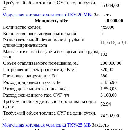
Требуемый объем топлива СУГ на одни сутки,
55 944,00
л
Модульная котельная установка ТКУ-20 МВт
Заказать
Мощность, кВт
20 000,00
Количество котлов
4х5000
Количество блок-модулей котельной
5
Размер котельной, без дымовой трубы, м
11,7х16,5х3,1
длина/ширина/высота
Масса котельной без учёта веса дымовой трубы,
132
тонн
Объем отапливаемого помещения, м3
200 000,00
Потребление электроэнергии, кВт/ч
320,00
Питающее напряжение, Вт
380
Расход природного газа, м3/ч
2 336,96
Расход дизельного топлива, кг/ч
1 853,05
Расход сжиженного газа СУГ, л/ч
3 108,00
Требуемый объем дизельного топлива на одни
52,94
сутки
Требуемый объем топлива СУГ на одни сутки,
74 592,00
л
Модульная котельная установка ТКУ-25 МВ
Заказать