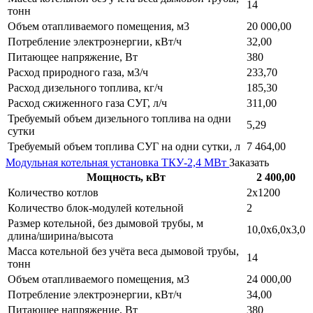
14
тонн
Объем отапливаемого помещения, м3
20 000,00
Потребление электроэнергии, кВт/ч
32,00
Питающее напряжение, Вт
380
Расход природного газа, м3/ч
233,70
Расход дизельного топлива, кг/ч
185,30
Расход сжиженного газа СУГ, л/ч
311,00
Требуемый объем дизельного топлива на одни
5,29
сутки
Требуемый объем топлива СУГ на одни сутки, л
7 464,00
Модульная котельная установка ТКУ-2,4 МВт
Заказать
Мощность, кВт
2 400,00
Количество котлов
2х1200
Количество блок-модулей котельной
2
Размер котельной, без дымовой трубы, м
10,0х6,0х3,0
длина/ширина/высота
Масса котельной без учёта веса дымовой трубы,
14
тонн
Объем отапливаемого помещения, м3
24 000,00
Потребление электроэнергии, кВт/ч
34,00
Питающее напряжение, Вт
380