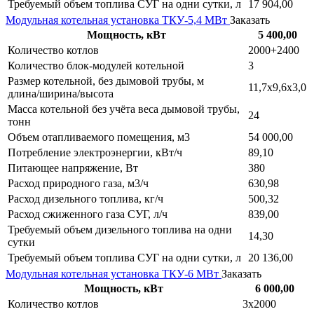
Требуемый объем топлива СУГ на одни сутки, л
17 904,00
Модульная котельная установка ТКУ-5,4 МВт
Заказать
Мощность, кВт
5 400,00
Количество котлов
2000+2400
Количество блок-модулей котельной
3
Размер котельной, без дымовой трубы, м
11,7х9,6х3,0
длина/ширина/высота
Масса котельной без учёта веса дымовой трубы,
24
тонн
Объем отапливаемого помещения, м3
54 000,00
Потребление электроэнергии, кВт/ч
89,10
Питающее напряжение, Вт
380
Расход природного газа, м3/ч
630,98
Расход дизельного топлива, кг/ч
500,32
Расход сжиженного газа СУГ, л/ч
839,00
Требуемый объем дизельного топлива на одни
14,30
сутки
Требуемый объем топлива СУГ на одни сутки, л
20 136,00
Модульная котельная установка ТКУ-6 МВт
Заказать
Мощность, кВт
6 000,00
Количество котлов
3х2000