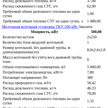
Расход дизельного топлива, кг/ч
37,00
Расход сжиженного газа СУГ, л/ч
62,00
Требуемый объем дизельного топлива на одни
1,06
сутки
Требуемый объем топлива СУГ на одни сутки, л
1 488,00
Модульная котельная установка ТКУ-500 кВт
Заказать
Мощность, кВт
500,00
Количество котлов
2х250
Количество блок-модулей котельной
1
Размер котельной, без дымовой трубы, м
8,0х2,6х2,8
длина/ширина/высота
Масса котельной без учёта веса дымовой трубы,
6
тонн
Объем отапливаемого помещения, м3
5 000,00
Потребление электроэнергии, кВт/ч
7,80
Питающее напряжение, Вт
380
Расход природного газа, м3/ч
58,42
Расход дизельного топлива, кг/ч
46,33
Расход сжиженного газа СУГ, л/ч
78,00
Требуемый объем дизельного топлива на одни
1,32
сутки