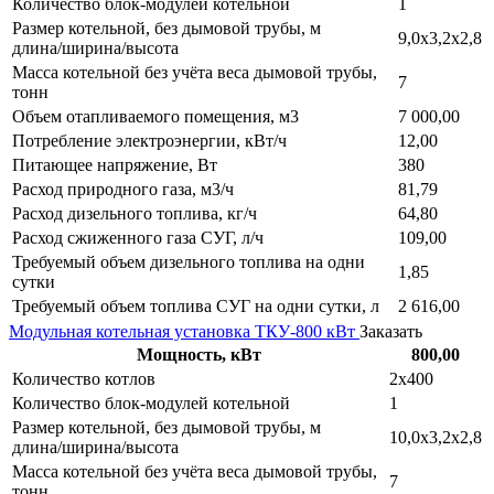
Количество блок-модулей котельной
1
Размер котельной, без дымовой трубы, м
9,0х3,2х2,8
длина/ширина/высота
Масса котельной без учёта веса дымовой трубы,
7
тонн
Объем отапливаемого помещения, м3
7 000,00
Потребление электроэнергии, кВт/ч
12,00
Питающее напряжение, Вт
380
Расход природного газа, м3/ч
81,79
Расход дизельного топлива, кг/ч
64,80
Расход сжиженного газа СУГ, л/ч
109,00
Требуемый объем дизельного топлива на одни
1,85
сутки
Требуемый объем топлива СУГ на одни сутки, л
2 616,00
Модульная котельная установка ТКУ-800 кВт
Заказать
Мощность, кВт
800,00
Количество котлов
2х400
Количество блок-модулей котельной
1
Размер котельной, без дымовой трубы, м
10,0х3,2х2,8
длина/ширина/высота
Масса котельной без учёта веса дымовой трубы,
7
тонн