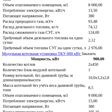
Объем отапливаемого помещения, м3
8 000,00
Потребление электроэнергии, кВт/ч
13,50
Питающее напряжение, Вт
380
Расход природного газа, м3/ч
93,48
Расход дизельного топлива, кг/ч
74,12
Расход сжиженного газа СУГ, л/ч
124,00
Требуемый объем дизельного топлива на одни
2,12
сутки
Требуемый объем топлива СУГ на одни сутки, л
2 976,00
Модульная котельная установка ТКУ-900 кВт
Заказать
Мощность, кВт
900,00
Количество котлов
2х450
Количество блок-модулей котельной
1
Размер котельной, без дымовой трубы, м
10,0х3,2х2,8
длина/ширина/высота
Масса котельной без учёта веса дымовой трубы,
8,5
тонн
Объем отапливаемого помещения, м3
9 000,00
Потребление электроэнергии, кВт/ч
15,00
Питающее напряжение, Вт
380
Расход природного газа, м3/ч
105,16