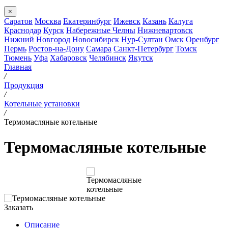
×
Саратов
Москва
Екатеринбург
Ижевск
Казань
Калуга
Краснодар
Курск
Набережные Челны
Нижневартовск
Нижний Новгород
Новосибирск
Нур-Султан
Омск
Оренбург
Пермь
Ростов-на-Дону
Самара
Санкт-Петербург
Томск
Тюмень
Уфа
Хабаровск
Челябинск
Якутск
Главная
/
Продукция
/
Котельные установки
/
Термомасляные котельные
Термомасляные котельные
Заказать
Описание