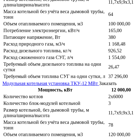
11,7х9,9х3,1
длина/ширина/высота
Масса котельной без учёта веса дымовой трубы,
64
тонн
Объем отапливаемого помещения, м3
100 000,00
Потребление электроэнергии, кВт/ч
165,00
Питающее напряжение, Вт
380
Расход природного газа, м3/ч
1 168,48
Расход дизельного топлива, кг/ч
926,52
Расход сжиженного газа СУГ, л/ч
1 554,00
Требуемый объем дизельного топлива на одни
26,47
сутки
Требуемый объем топлива СУГ на одни сутки, л
37 296,00
Модульная котельная установка ТКУ-12 МВт
Заказать
Мощность, кВт
12 000,00
Количество котлов
2х6000
Количество блок-модулей котельной
3
Размер котельной, без дымовой трубы, м
11,7х9,9х3,1
длина/ширина/высота
Масса котельной без учёта веса дымовой трубы,
78
тонн
Объем отапливаемого помещения, м3
120 000,00