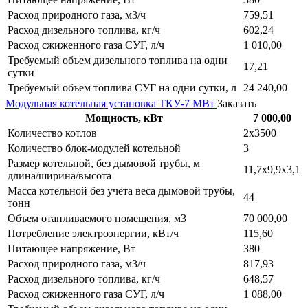
Расход природного газа, м3/ч
759,51
Расход дизельного топлива, кг/ч
602,24
Расход сжиженного газа СУГ, л/ч
1 010,00
Требуемый объем дизельного топлива на одни
17,21
сутки
Требуемый объем топлива СУГ на одни сутки, л
24 240,00
Модульная котельная установка ТКУ-7 МВт
Заказать
Мощность, кВт
7 000,00
Количество котлов
2х3500
Количество блок-модулей котельной
3
Размер котельной, без дымовой трубы, м
11,7х9,9х3,1
длина/ширина/высота
Масса котельной без учёта веса дымовой трубы,
44
тонн
Объем отапливаемого помещения, м3
70 000,00
Потребление электроэнергии, кВт/ч
115,60
Питающее напряжение, Вт
380
Расход природного газа, м3/ч
817,93
Расход дизельного топлива, кг/ч
648,57
Расход сжиженного газа СУГ, л/ч
1 088,00