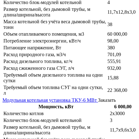
Количество блок-модулей котельной
4
Размер котельной, без дымовой трубы, м
11,7х12,8х3,0
длина/ширина/высота
Масса котельной без учёта веса дымовой трубы,
38
тонн
Объем отапливаемого помещения, м3
60 000,00
Потребление электроэнергии, кВт/ч
98,00
Питающее напряжение, Вт
380
Расход природного газа, м3/ч
701,09
Расход дизельного топлива, кг/ч
555,91
Расход сжиженного газа СУГ, л/ч
932,00
Требуемый объем дизельного топлива на одни
15,88
сутки
Требуемый объем топлива СУГ на одни сутки,
22 368,00
л
Модульная котельная установка ТКУ-6 МВт
Заказать
Мощность, кВт
6 000,00
Количество котлов
2х3000
Количество блок-модулей котельной
3
Размер котельной, без дымовой трубы, м
11,7х9,6х3,0
длина/ширина/высота