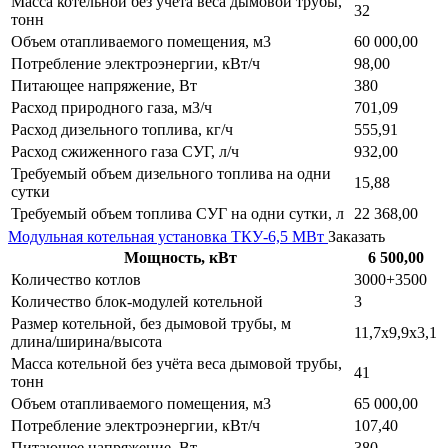
Масса котельной без учёта веса дымовой трубы,
32
тонн
Объем отапливаемого помещения, м3
60 000,00
Потребление электроэнергии, кВт/ч
98,00
Питающее напряжение, Вт
380
Расход природного газа, м3/ч
701,09
Расход дизельного топлива, кг/ч
555,91
Расход сжиженного газа СУГ, л/ч
932,00
Требуемый объем дизельного топлива на одни
15,88
сутки
Требуемый объем топлива СУГ на одни сутки, л
22 368,00
Модульная котельная установка ТКУ-6,5 МВт
Заказать
Мощность, кВт
6 500,00
Количество котлов
3000+3500
Количество блок-модулей котельной
3
Размер котельной, без дымовой трубы, м
11,7х9,9х3,1
длина/ширина/высота
Масса котельной без учёта веса дымовой трубы,
41
тонн
Объем отапливаемого помещения, м3
65 000,00
Потребление электроэнергии, кВт/ч
107,40
Питающее напряжение, Вт
380