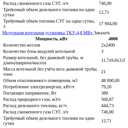
Расход сжиженного газа СУГ, л/ч
746,00
Требуемый объем дизельного топлива на одни
12,71
сутки
Требуемый объем топлива СУГ на одни сутки,
17 904,00
л
Модульная котельная установка ТКУ-4,8 МВт
Заказать
Мощность, кВт
4800
Количество котлов
2х2400
Количество блок-модулей котельной
3
Размер котельной, без дымовой трубы, м
11,7х9,6х3,0
длина/ширина/высота
Масса котельной без учёта веса дымовой трубы,
21
тонн
Объем отапливаемого помещения, м3
48 000,00
Потребление электроэнергии, кВт/ч
79,20
Питающее напряжение, Вт
380
Расход природного газа, м3/ч
560,87
Расход дизельного топлива, кг/ч
444,73
Расход сжиженного газа СУГ, л/ч
746,00
Требуемый объем дизельного топлива на одни
12,71
сутки