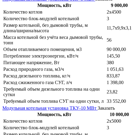
Мощность, кВт
9 000,00
Количество котлов
2х4500
Количество блок-модулей котельной
3
Размер котельной, без дымовой трубы, м
11,7х9,9х3,1
длина/ширина/высота
Масса котельной без учёта веса дымовой трубы,
56
тонн
Объем отапливаемого помещения, м3
90 000,00
Потребление электроэнергии, кВт/ч
145,50
Питающее напряжение, Вт
380
Расход природного газа, м3/ч
1 051,63
Расход дизельного топлива, кг/ч
833,87
Расход сжиженного газа СУГ, л/ч
1 398,00
Требуемый объем дизельного топлива на одни
23,82
сутки
Требуемый объем топлива СУГ на одни сутки, л
33 552,00
Модульная котельная установка ТКУ-10 МВт
Заказать
Мощность, кВт
10 000,00
Количество котлов
2х5000
Количество блок-модулей котельной
3
Размер котельной, без дымовой трубы, м