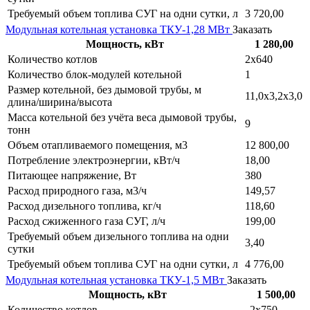
Требуемый объем топлива СУГ на одни сутки, л
3 720,00
Модульная котельная установка ТКУ-1,28 МВт
Заказать
Мощность, кВт
1 280,00
Количество котлов
2х640
Количество блок-модулей котельной
1
Размер котельной, без дымовой трубы, м
11,0х3,2х3,0
длина/ширина/высота
Масса котельной без учёта веса дымовой трубы,
9
тонн
Объем отапливаемого помещения, м3
12 800,00
Потребление электроэнергии, кВт/ч
18,00
Питающее напряжение, Вт
380
Расход природного газа, м3/ч
149,57
Расход дизельного топлива, кг/ч
118,60
Расход сжиженного газа СУГ, л/ч
199,00
Требуемый объем дизельного топлива на одни
3,40
сутки
Требуемый объем топлива СУГ на одни сутки, л
4 776,00
Модульная котельная установка ТКУ-1,5 МВт
Заказать
Мощность, кВт
1 500,00
Количество котлов
2х750