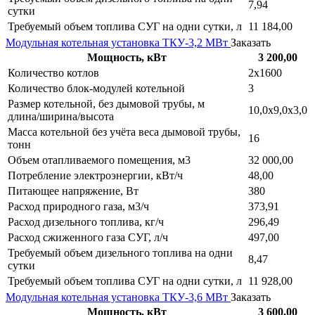
7,94
сутки
Требуемый объем топлива СУГ на одни сутки, л
11 184,00
Модульная котельная установка ТКУ-3,2 МВт
Заказать
Мощность, кВт
3 200,00
Количество котлов
2х1600
Количество блок-модулей котельной
3
Размер котельной, без дымовой трубы, м
10,0х9,0х3,0
длина/ширина/высота
Масса котельной без учёта веса дымовой трубы,
16
тонн
Объем отапливаемого помещения, м3
32 000,00
Потребление электроэнергии, кВт/ч
48,00
Питающее напряжение, Вт
380
Расход природного газа, м3/ч
373,91
Расход дизельного топлива, кг/ч
296,49
Расход сжиженного газа СУГ, л/ч
497,00
Требуемый объем дизельного топлива на одни
8,47
сутки
Требуемый объем топлива СУГ на одни сутки, л
11 928,00
Модульная котельная установка ТКУ-3,6 МВт
Заказать
Мощность, кВт
3 600,00