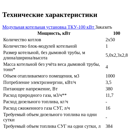
Технические характеристики
Модульная котельная установка ТКУ-100 кВт
Заказать
Мощность, кВт
100
Количество котлов
2х50
Количество блок-модулей котельной
1
Размер котельной, без дымовой трубы, м
5,0х2,3х2,8
длина/ширина/высота
Масса котельной без учёта веса дымовой трубы,
4
тонн*
Объем отапливаемого помещения, м3
1000
Потребление электроэнергии, кВт/ч
3,5
Питающее напрежение, Вт
380
Расход природного газа, м3/ч**
11,7
Расход дизельного топлива, кг/ч
-
Расход сжиженного газа СУГ, л/ч
16
Требуемый объем дизельного топлива на одни
-
сутки
Требуемый объем топлива СУГ на одни сутки, л
384