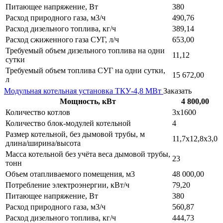
Питающее напряжение, Вт
380
Расход природного газа, м3/ч
490,76
Расход дизельного топлива, кг/ч
389,14
Расход сжиженного газа СУГ, л/ч
653,00
Требуемый объем дизельного топлива на одни
11,12
сутки
Требуемый объем топлива СУГ на одни сутки,
15 672,00
л
Модульная котельная установка ТКУ-4,8 МВт
Заказать
Мощность, кВт
4 800,00
Количество котлов
3х1600
Количество блок-модулей котельной
4
Размер котельной, без дымовой трубы, м
11,7х12,8х3,0
длина/ширина/высота
Масса котельной без учёта веса дымовой трубы,
23
тонн
Объем отапливаемого помещения, м3
48 000,00
Потребление электроэнергии, кВт/ч
79,20
Питающее напряжение, Вт
380
Расход природного газа, м3/ч
560,87
Расход дизельного топлива, кг/ч
444,73