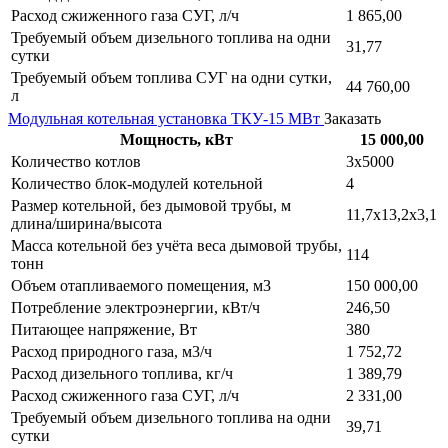
Расход сжиженного газа СУГ, л/ч
1 865,00
Требуемый объем дизельного топлива на одни
31,77
сутки
Требуемый объем топлива СУГ на одни сутки,
44 760,00
л
Модульная котельная установка ТКУ-15 МВт
Заказать
Мощность, кВт
15 000,00
Количество котлов
3х5000
Количество блок-модулей котельной
4
Размер котельной, без дымовой трубы, м
11,7х13,2х3,1
длина/ширина/высота
Масса котельной без учёта веса дымовой трубы,
114
тонн
Объем отапливаемого помещения, м3
150 000,00
Потребление электроэнергии, кВт/ч
246,50
Питающее напряжение, Вт
380
Расход природного газа, м3/ч
1 752,72
Расход дизельного топлива, кг/ч
1 389,79
Расход сжиженного газа СУГ, л/ч
2 331,00
Требуемый объем дизельного топлива на одни
39,71
сутки