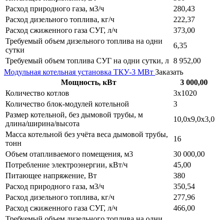
Расход природного газа, м3/ч
280,43
Расход дизельного топлива, кг/ч
222,37
Расход сжиженного газа СУГ, л/ч
373,00
Требуемый объем дизельного топлива на одни
6,35
сутки
Требуемый объем топлива СУГ на одни сутки, л
8 952,00
Модульная котельная установка ТКУ-3 МВт
Заказать
Мощность, кВт
3 000,00
Количество котлов
3х1020
Количество блок-модулей котельной
3
Размер котельной, без дымовой трубы, м
10,0х9,0х3,0
длина/ширина/высота
Масса котельной без учёта веса дымовой трубы,
16
тонн
Объем отапливаемого помещения, м3
30 000,00
Потребление электроэнергии, кВт/ч
45,00
Питающее напряжение, Вт
380
Расход природного газа, м3/ч
350,54
Расход дизельного топлива, кг/ч
277,96
Расход сжиженного газа СУГ, л/ч
466,00
Требуемый объем дизельного топлива на одни