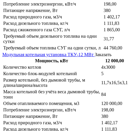
Потребление электроэнергии, кВт/ч
198,00
Питающее напряжение, Вт
380
Расход природного газа, м3/ч
1 402,17
Расход дизельного топлива, кг/ч
1 111,83
Расход сжиженного газа СУГ, л/ч
1 865,00
Требуемый объем дизельного топлива на одни
31,77
сутки
Требуемый объем топлива СУГ на одни сутки, л
44 760,00
Модульная котельная установка ТКУ-12 МВт
Заказать
Мощность, кВт
12 000,00
Количество котлов
4х3000
Количество блок-модулей котельной
5
Размер котельной, без дымовой трубы, м
11,7х16,5х3,1
длина/ширина/высота
Масса котельной без учёта веса дымовой трубы,
84
тонн
Объем отапливаемого помещения, м3
120 000,00
Потребление электроэнергии, кВт/ч
198,00
Питающее напряжение, Вт
380
Расход природного газа, м3/ч
1 402,17
Расход дизельного топлива, кг/ч
1 111,83