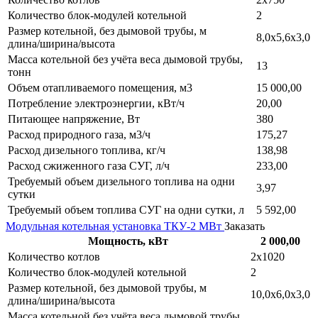
Количество блок-модулей котельной
2
Размер котельной, без дымовой трубы, м
8,0х5,6х3,0
длина/ширина/высота
Масса котельной без учёта веса дымовой трубы,
13
тонн
Объем отапливаемого помещения, м3
15 000,00
Потребление электроэнергии, кВт/ч
20,00
Питающее напряжение, Вт
380
Расход природного газа, м3/ч
175,27
Расход дизельного топлива, кг/ч
138,98
Расход сжиженного газа СУГ, л/ч
233,00
Требуемый объем дизельного топлива на одни
3,97
сутки
Требуемый объем топлива СУГ на одни сутки, л
5 592,00
Модульная котельная установка ТКУ-2 МВт
Заказать
Мощность, кВт
2 000,00
Количество котлов
2х1020
Количество блок-модулей котельной
2
Размер котельной, без дымовой трубы, м
10,0х6,0х3,0
длина/ширина/высота
Масса котельной без учёта веса дымовой трубы,