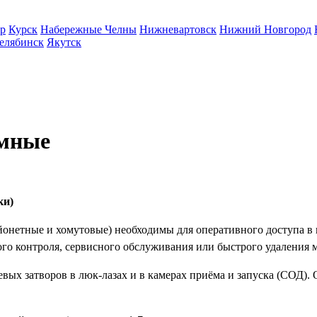
р
Курск
Набережные Челны
Нижневартовск
Нижний Новгород
елябинск
Якутск
ёмные
ки)
етные и хомутовые) необходимы для оперативного доступа в пол
ого контроля, сервисного обслуживания или быстрого удаления 
вых затворов в люк-лазах и в камерах приёма и запуска (СОД).