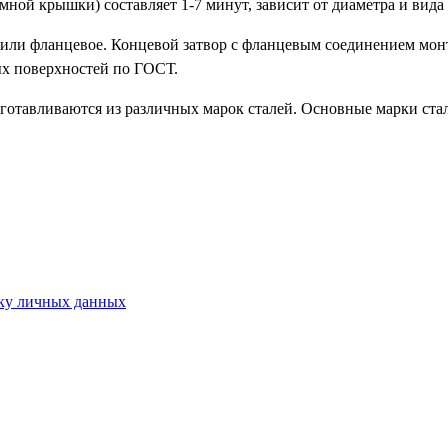
мной крышки) составляет 1-7 минут, зависит от диаметра и вид
 или фланцевое. Концевой затвор с фланцевым соединением мон
ых поверхностей по ГОСТ.
отавливаются из различных марок сталей. Основные марки стал
,0; 6,3; 10,0; 16,0 МПа.
диаметров: 150; 200; 250; 300; 400; 500; 600; 700; 800; 900; 1
ку личных данных