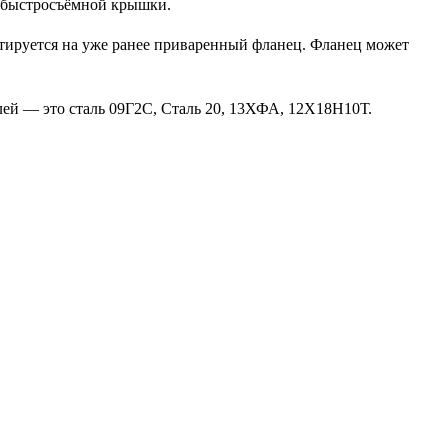
а быстросъёмной крышки.
тируется на уже ранее приваренный фланец. Фланец может
ей — это сталь 09Г2С, Сталь 20, 13ХФА, 12Х18Н10Т.
000; 1200 мм.