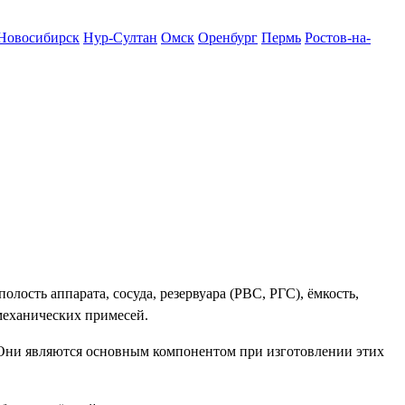
Новосибирск
Нур-Султан
Омск
Оренбург
Пермь
Ростов-на-
ость аппарата, сосуда, резервуара (РВС, РГС), ёмкость,
механических примесей.
 Они являются основным компонентом при изготовлении этих