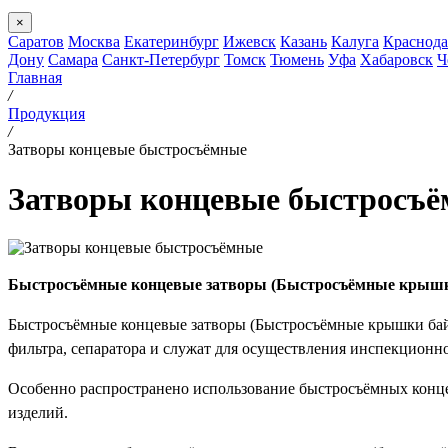
×
Саратов
Москва
Екатеринбург
Ижевск
Казань
Калуга
Краснода
Дону
Самара
Санкт-Петербург
Томск
Тюмень
Уфа
Хабаровск
Ч
Главная
/
Продукция
/
Затворы концевые быстросъёмные
Затворы концевые быстросъ
Быстросъёмные концевые затворы (Быстросъёмные крыш
Быстросъёмные концевые затворы (Быстросъёмные крышки байон
фильтра, сепаратора и служат для осуществления инспекционн
Особенно распространено использование быстросъёмных конце
изделий.