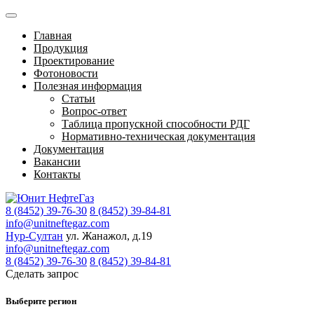
Главная
Продукция
Проектирование
Фотоновости
Полезная информация
Статьи
Вопрос-ответ
Таблица пропускной способности РДГ
Нормативно-техническая документация
Документация
Вакансии
Контакты
8 (8452) 39-76-30
8 (8452) 39-84-81
info@unitneftegaz.com
Нур-Султан
ул. Жанажол, д.19
info@unitneftegaz.com
8 (8452) 39-76-30
8 (8452) 39-84-81
Сделать запрос
Выберите регион