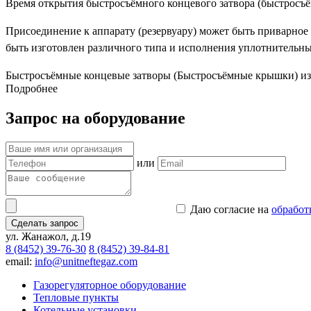
Время открытия быстросъёмного концевого затвора (быстросъё
Присоединение к аппарату (резервуару) может быть приварное
быть изготовлен различного типа и исполнения уплотнительн
Быстросъёмные концевые затворы (Быстросъёмные крышки) изг
Подробнее
Изготавливаем на следующие расчётные давления: 1,0; 1,6; 2,5; 4
Запрос на оборудование
Производим байонетные и хомутовые концевые затворы следующих 
или
Даю согласие на
обработ
Сделать запрос
ул. Жанажол, д.19
8 (8452) 39-76-30
8 (8452) 39-84-81
email:
info@unitneftegaz.com
Газорегуляторное оборудование
Тепловые пункты
Котельные установки