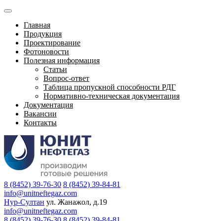
Главная
Продукция
Проектирование
Фотоновости
Полезная информация
Статьи
Вопрос-ответ
Таблица пропускной способности РДГ
Нормативно-техническая документация
Документация
Вакансии
Контакты
8 (8452) 39-76-30
8 (8452) 39-84-81
info@unitneftegaz.com
Нур-Султан
ул. Жанажол, д.19
info@unitneftegaz.com
8 (8452) 39-76-30
8 (8452) 39-84-81