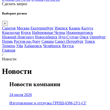
Сделать запрос
Выберите регион
×
Саратов
Москва
Екатеринбург
Ижевск
Казань
Калуга
Краснодар
Курск
Набережные Челны
Нижневартовск
Нижний Новгород
Новосибирск
Нур-Султан
Омск
Оренбург
Пермь
Ростов-на-Дону
Самара
Санкт-Петербург
Томск
Тюмень
Уфа
Хабаровск
Челябинск
Якутск
Главная
/
Новости
Новости
Новости компании
24 июля 2026
Изготовление и отгрузка ГРПШ-03М-2У1-СГ