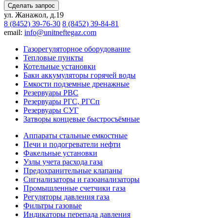
Сделать запрос
ул. Жанажол, д.19
8 (8452) 39-76-30
8 (8452) 39-84-81
email:
info@unitneftegaz.com
Газорегуляторное оборудование
Тепловые пункты
Котельные установки
Баки аккумуляторы горячей воды
Емкости подземные дренажные
Резервуары РВС
Резервуары РГС, РГСп
Резервуары СУГ
Затворы концевые быстросъёмные
Аппараты стальные емкостные
Печи и подогреватели нефти
Факельные установки
Узлы учета расхода газа
Предохранительные клапаны
Сигнализаторы и газоанализаторы
Промышленные счетчики газа
Регуляторы давления газа
Фильтры газовые
Индикаторы перепада давления