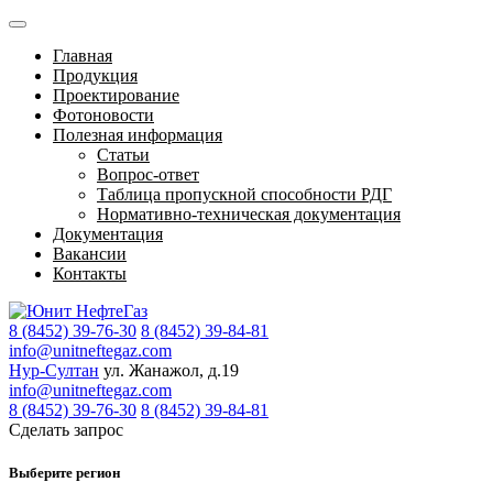
Главная
Продукция
Проектирование
Фотоновости
Полезная информация
Статьи
Вопрос-ответ
Таблица пропускной способности РДГ
Нормативно-техническая документация
Документация
Вакансии
Контакты
8 (8452) 39-76-30
8 (8452) 39-84-81
info@unitneftegaz.com
Нур-Султан
ул. Жанажол, д.19
info@unitneftegaz.com
8 (8452) 39-76-30
8 (8452) 39-84-81
Сделать запрос
Выберите регион