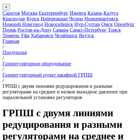
×
Саратов
Москва
Екатеринбург
Ижевск
Казань
Калуга
Краснодар
Курск
Набережные Челны
Нижневартовск
Нижний Новгород
Новосибирск
Нур-Султан
Омск
Оренбург
Пермь
Ростов-на-Дону
Самара
Санкт-Петербург
Томск
Тюмень
Уфа
Хабаровск
Челябинск
Якутск
Главная
/
Продукция
/
Газорегуляторное оборудование
/
Газорегуляторный пункт шкафной ГРПШ
/
ГРПШ с двумя линиями редуцирования и разными
регуляторами на среднее и низкое выходное давление при
параллельной установке регуляторов
ГРПШ с двумя линиями
редуцирования и разными
регуляторами на среднее и