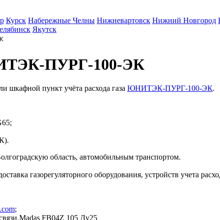
р
Курск
Набережные Челны
Нижневартовск
Нижний Новгород
елябинск
Якутск
К
НИТЭК-ПУРГ-100-ЭК
и шкафной пункт учёта расхода газа
ЮНИТЭК-ПУРГ-100-ЭК
.
G65;
К).
Волгоградскую область, автомобильным транспортом.
 доставка газорегуляторного оборудования, устройств учета расх
z.com
;
 связи.Madas FB04Z 105 Ду25