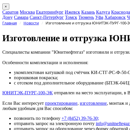
×
Саратов
Москва
Екатеринбург
Ижевск
Казань
Калуга
Краснода
Дону
Самара
Санкт-Петербург
Томск
Тюмень
Уфа
Хабаровск
Ч
Главная
Новости
Изготовление и отгрузка ЮНИТЭК-ПУРГ-100-Э
/
/
Изготовление и отгрузка Ю
Специалисты компании "Юнитнефтегаз" изготовили и отгрузил
Особенности комплектации и исполнения:
укомплектован катушкой под счётчик КИ-СТГ-РС-Ф-50-
порошковая покраска;
с отсеком под дополнительное оборудование (БПЭК-04/Ц
ЮНИТЭК-ПУРГ-100-ЭК
отправлен на место эксплуатации, в 
Если Вас интересует
проектирование
,
изготовление
, монтаж и
любым удобным для Вас способом:
позвонить по телефону
+7 (8452) 39-76-30;
отправить запрос на электронную почту
info@unitneftega
отправить запрос на оборудование через форму обратной