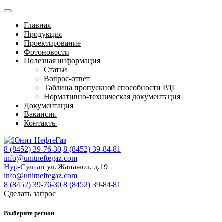
Главная
Продукция
Проектирование
Фотоновости
Полезная информация
Статьи
Вопрос-ответ
Таблица пропускной способности РДГ
Нормативно-техническая документация
Документация
Вакансии
Контакты
8 (8452) 39-76-30
8 (8452) 39-84-81
info@unitneftegaz.com
Нур-Султан
ул. Жанажол, д.19
info@unitneftegaz.com
8 (8452) 39-76-30
8 (8452) 39-84-81
Сделать запрос
Выберите регион