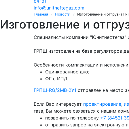
84-81
info@unitneftegaz.com
Главная
Новости
Изготовление и отгрузка Г
/
/
Изготовление и отгр
Специалисты компании "Юнитнефтегаз" 
ГРПШ изготовлен на базе регуляторов д
Особенности комплектации и исполнени
Оцинкованное дно;
ФГ с ИПД.
ГРПШ-RG/2MB-2У1
отправлен на место э
Если Вас интересует
проектирование
,
из
газа, Вы можете связаться с нашим ко
позвонить по телефону
+7 (8452) 3
отправить запрос на электронную 