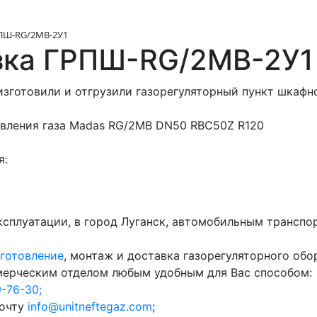
РПШ-RG/2MB-2У1
узка ГРПШ-RG/2MB-2У1
изготовили и отгрузили газорегуляторный пункт шкаф
авления газа Madas RG/2MB DN50 RBC50Z R120
я:
ксплуатации, в город Луганск, автомобильным транспо
готовление
, монтаж и доставка газорегуляторного обо
ммерческим отделом любым удобным для Вас способом:
9-76-30;
почту
info@unitneftegaz.com
;