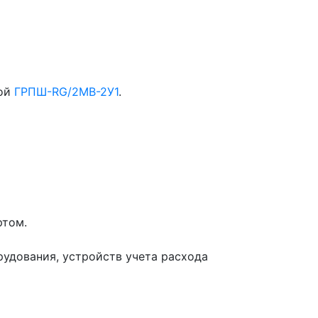
ной
ГРПШ-RG/2MB-2У1
.
ртом.
рудования, устройств учета расхода