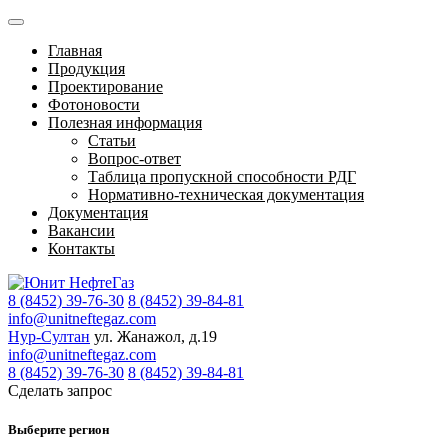
Главная
Продукция
Проектирование
Фотоновости
Полезная информация
Статьи
Вопрос-ответ
Таблица пропускной способности РДГ
Нормативно-техническая документация
Документация
Вакансии
Контакты
8 (8452) 39-76-30
8 (8452) 39-84-81
info@unitneftegaz.com
Нур-Султан
ул. Жанажол, д.19
info@unitneftegaz.com
8 (8452) 39-76-30
8 (8452) 39-84-81
Сделать запрос
Выберите регион