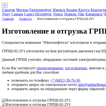
×
Саратов
Москва
Екатеринбург
Ижевск
Казань
Калуга
Краснода
Дону
Самара
Санкт-Петербург
Томск
Тюмень
Уфа
Хабаровск
Ч
Главная
Новости
Изготовление и отгрузка ГРПШ-02-2У1
/
/
Изготовление и отгрузка ГР
Специалисты компании "Юнитнефтегаз" изготовили и отправи
ГРПШ-02-2У1 изготовлен на базе регуляторов давления газа
Данный ГРПШ утеплён, оборудован системой электрообогрева 
Если Вас интересует
проектирование
,
изготовление
, монтаж и
любым удобным для Вас способом:
позвонить по телефону
+7 (8452) 39-76-30;
отправить запрос на электронную почту
info@unitneftega
отправить запрос на оборудование через форму обратной 