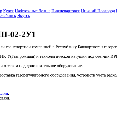
р
Курск
Набережные Челны
Нижневартовск
Нижний Новгород
елябинск
Якутск
ПШ-02-2У1
ли транспортной компанией в Республику Башкортостан газор
 РДНК-У(Газпроммаш) и технологической катушки под счётчик 
и отсеком под дополнительное оборудование.
 доставка газорегуляторного оборудования, устройств учета расх
z.com
;
связи.