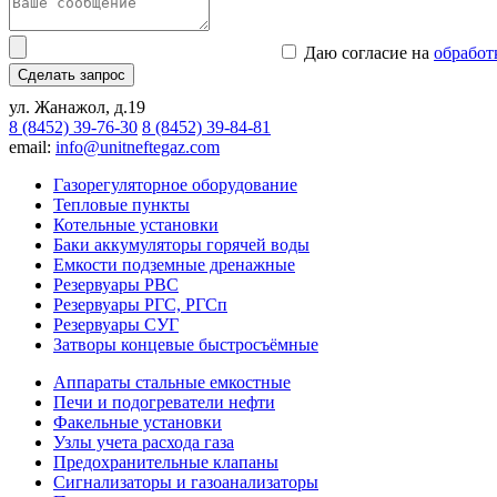
Даю согласие на
обработ
Сделать запрос
ул. Жанажол, д.19
8 (8452) 39-76-30
8 (8452) 39-84-81
email:
info@unitneftegaz.com
Газорегуляторное оборудование
Тепловые пункты
Котельные установки
Баки аккумуляторы горячей воды
Емкости подземные дренажные
Резервуары РВС
Резервуары РГС, РГСп
Резервуары СУГ
Затворы концевые быстросъёмные
Аппараты стальные емкостные
Печи и подогреватели нефти
Факельные установки
Узлы учета расхода газа
Предохранительные клапаны
Сигнализаторы и газоанализаторы