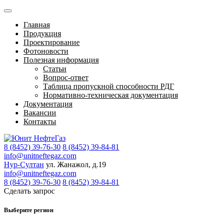
Главная
Продукция
Проектирование
Фотоновости
Полезная информация
Статьи
Вопрос-ответ
Таблица пропускной способности РДГ
Нормативно-техническая документация
Документация
Вакансии
Контакты
8 (8452) 39-76-30
8 (8452) 39-84-81
info@unitneftegaz.com
Нур-Султан
ул. Жанажол, д.19
info@unitneftegaz.com
8 (8452) 39-76-30
8 (8452) 39-84-81
Сделать запрос
Выберите регион