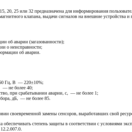
5, 20, 25 или 32 предназначена для информирования пользоват
магнитного клапана, выдачи сигналов на внешние устройства и 
и об аварии (загазованности);
ии о неисправности;
ормации об аварии.
 50 Гц, В — 220±10%;
, — не более 40;
тво, при срабатывании аварии, с, — не более 1;
бора, дБ, — не более 85.
овии своевременной замены сенсоров, выработавших свой ресурс
 обеспечивать степень защиты в соответствии с условиями эксп
12.2.007.0.