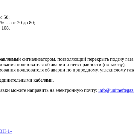
 50;
 % … от 20 до 80;
108.
авляемый сигнализатором, позволяющий перекрыть подачу газа 
ания пользователя об аварии и неисправности (по заказу);
вания пользователя об аварии по природному, углекислому газа
единительными кабелями.
тавки можете направить на электронную почту:
info@unitneftega