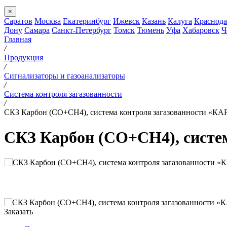
×
Саратов
Москва
Екатеринбург
Ижевск
Казань
Калуга
Краснода
Дону
Самара
Санкт-Петербург
Томск
Тюмень
Уфа
Хабаровск
Ч
Главная
/
Продукция
/
Сигнализаторы и газоанализаторы
/
Система контроля загазованности
/
СКЗ Карбон (СО+CH4), система контроля загазованности «К
СКЗ Карбон (СО+CH4), систе
Заказать