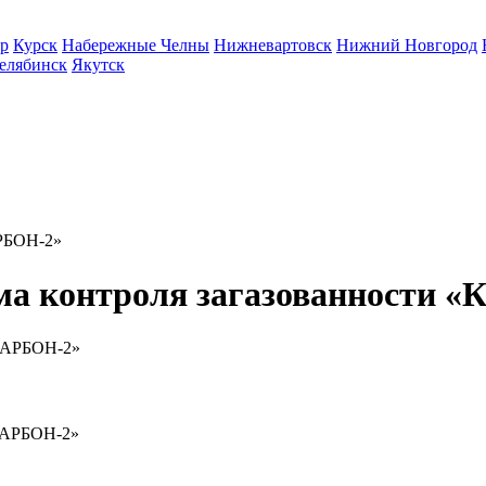
р
Курск
Набережные Челны
Нижневартовск
Нижний Новгород
елябинск
Якутск
АРБОН-2»
ма контроля загазованности 