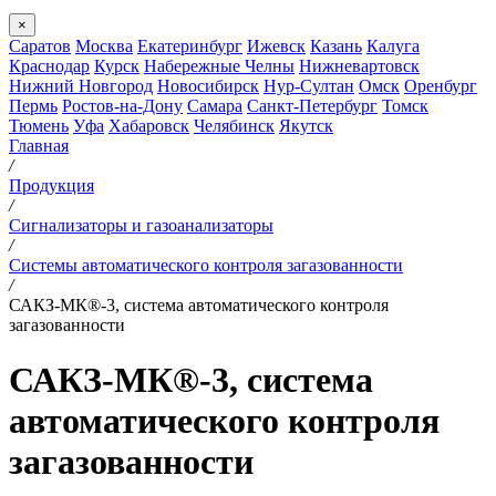
×
Саратов
Москва
Екатеринбург
Ижевск
Казань
Калуга
Краснодар
Курск
Набережные Челны
Нижневартовск
Нижний Новгород
Новосибирск
Нур-Султан
Омск
Оренбург
Пермь
Ростов-на-Дону
Самара
Санкт-Петербург
Томск
Тюмень
Уфа
Хабаровск
Челябинск
Якутск
Главная
/
Продукция
/
Сигнализаторы и газоанализаторы
/
Системы автоматического контроля загазованности
/
САКЗ-МК®-3, система автоматического контроля
загазованности
САКЗ-МК®-3, система
автоматического контроля
загазованности