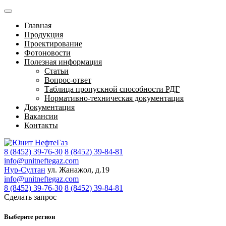
Главная
Продукция
Проектирование
Фотоновости
Полезная информация
Статьи
Вопрос-ответ
Таблица пропускной способности РДГ
Нормативно-техническая документация
Документация
Вакансии
Контакты
8 (8452) 39-76-30
8 (8452) 39-84-81
info@unitneftegaz.com
Нур-Султан
ул. Жанажол, д.19
info@unitneftegaz.com
8 (8452) 39-76-30
8 (8452) 39-84-81
Сделать запрос
Выберите регион