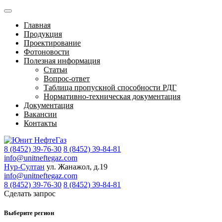
Главная
Продукция
Проектирование
Фотоновости
Полезная информация
Статьи
Вопрос-ответ
Таблица пропускной способности РДГ
Нормативно-техническая документация
Документация
Вакансии
Контакты
8 (8452) 39-76-30
8 (8452) 39-84-81
info@unitneftegaz.com
Нур-Султан
ул. Жанажол, д.19
info@unitneftegaz.com
8 (8452) 39-76-30
8 (8452) 39-84-81
Сделать запрос
Выберите регион