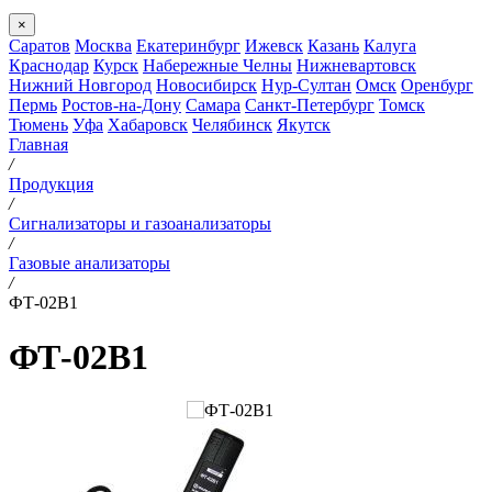
×
Саратов
Москва
Екатеринбург
Ижевск
Казань
Калуга
Краснодар
Курск
Набережные Челны
Нижневартовск
Нижний Новгород
Новосибирск
Нур-Султан
Омск
Оренбург
Пермь
Ростов-на-Дону
Самара
Санкт-Петербург
Томск
Тюмень
Уфа
Хабаровск
Челябинск
Якутск
Главная
/
Продукция
/
Сигнализаторы и газоанализаторы
/
Газовые анализаторы
/
ФТ-02В1
ФТ-02В1