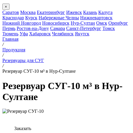
×
Саратов
Москва
Екатеринбург
Ижевск
Казань
Калуга
Краснодар
Курск
Набережные Челны
Нижневартовск
Нижний Новгород
Новосибирск
Нур-Султан
Омск
Оренбург
Пермь
Ростов-на-Дону
Самара
Санкт-Петербург
Томск
Тюмень
Уфа
Хабаровск
Челябинск
Якутск
Главная
/
Продукция
/
Резервуары для СУГ
/
Резервуар СУГ-10 м³ в Нур-Султане
Резервуар СУГ-10 м³ в Нур-
Султане
Заказать