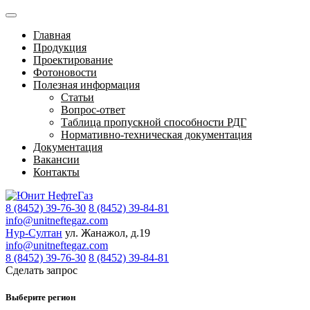
Главная
Продукция
Проектирование
Фотоновости
Полезная информация
Статьи
Вопрос-ответ
Таблица пропускной способности РДГ
Нормативно-техническая документация
Документация
Вакансии
Контакты
8 (8452) 39-76-30
8 (8452) 39-84-81
info@unitneftegaz.com
Нур-Султан
ул. Жанажол, д.19
info@unitneftegaz.com
8 (8452) 39-76-30
8 (8452) 39-84-81
Сделать запрос
Выберите регион