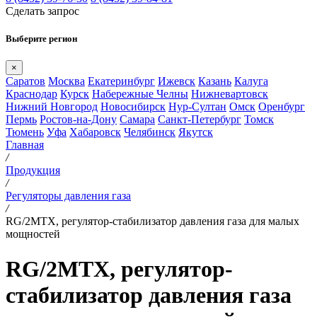
Сделать запрос
Выберите регион
×
Саратов
Москва
Екатеринбург
Ижевск
Казань
Калуга
Краснодар
Курск
Набережные Челны
Нижневартовск
Нижний Новгород
Новосибирск
Нур-Султан
Омск
Оренбург
Пермь
Ростов-на-Дону
Самара
Санкт-Петербург
Томск
Тюмень
Уфа
Хабаровск
Челябинск
Якутск
Главная
/
Продукция
/
Регуляторы давления газа
/
RG/2MТX, регулятор-стабилизатор давления газа для малых
мощностей
RG/2MТX, регулятор-
стабилизатор давления газа