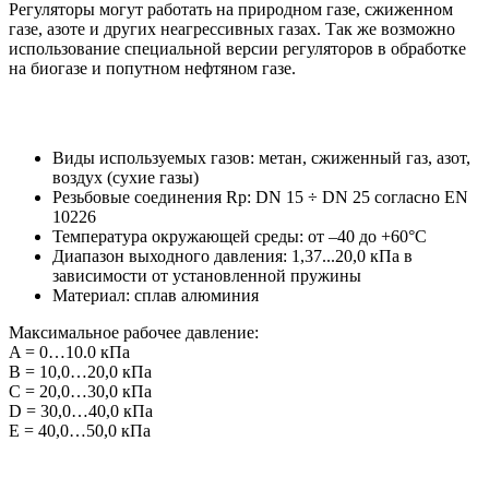
Регуляторы могут работать на природном газе, сжиженном
газе, азоте и других неагрессивных газах. Так же возможно
использование специальной версии регуляторов в обработке
на биогазе и попутном нефтяном газе.
Виды используемых газов: метан, сжиженный газ, азот,
воздух (сухие газы)
Резьбовые соединения Rp: DN 15 ÷ DN 25 согласно EN
10226
Температура окружающей среды: от –40 до +60°С
Диапазон выходного давления: 1,37...20,0 кПа в
зависимости от установленной пружины
Материал: сплав алюминия
Максимальное рабочее давление:
A = 0…10.0 кПа
B = 10,0…20,0 кПа
C = 20,0…30,0 кПа
D = 30,0…40,0 кПа
E = 40,0…50,0 кПа