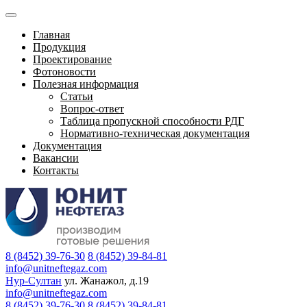
Главная
Продукция
Проектирование
Фотоновости
Полезная информация
Статьи
Вопрос-ответ
Таблица пропускной способности РДГ
Нормативно-техническая документация
Документация
Вакансии
Контакты
8 (8452) 39-76-30
8 (8452) 39-84-81
info@unitneftegaz.com
Нур-Султан
ул. Жанажол, д.19
info@unitneftegaz.com
8 (8452) 39-76-30
8 (8452) 39-84-81