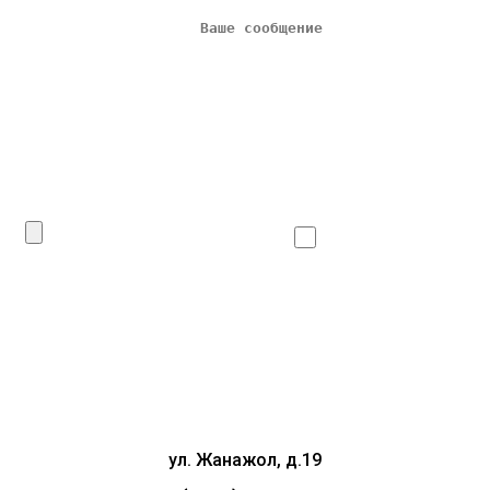
Даю согласие
на
обработку личных данных
Сделать запрос
ул. Жанажол, д.19