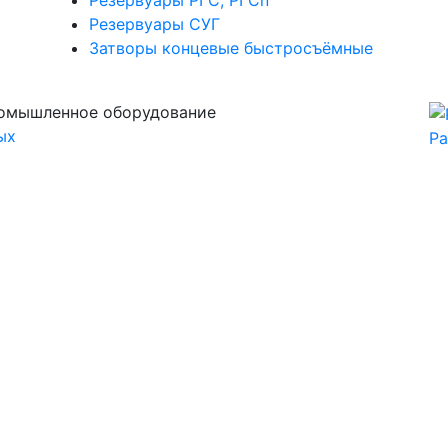
Резервуары РГС, РГСп
Резервуары СУГ
Затворы концевые быстросъёмные
омышленное оборудование
ых
Ра